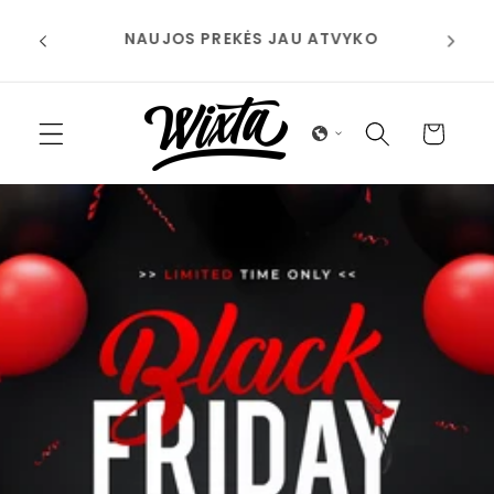
Eiti į
⭐ Kokybė, kuria galite pasitikėti,
O
turinį
kainos, kurios jums patiks – apsipirkite
Wixta jau šiandien!
Krepšelis