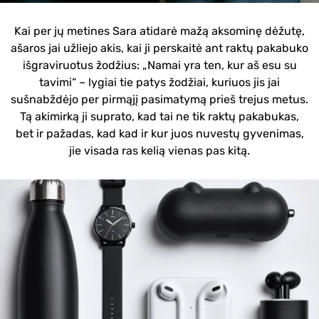
Kai per jų metines Sara atidarė mažą aksominę dėžutę,
ašaros jai užliejo akis, kai ji perskaitė ant raktų pakabuko
išgraviruotus žodžius: „Namai yra ten, kur aš esu su
tavimi“ – lygiai tie patys žodžiai, kuriuos jis jai
sušnabždėjo per pirmąjį pasimatymą prieš trejus metus.
Tą akimirką ji suprato, kad tai ne tik raktų pakabukas,
bet ir pažadas, kad kad ir kur juos nuvestų gyvenimas,
jie visada ras kelią vienas pas kitą.